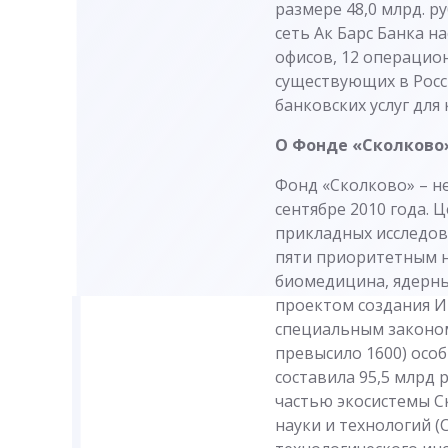
размере 48,0 млрд. ру
сеть Ак Барс Банка н
офисов, 12 операцион
существующих в Росс
банковских услуг для
О Фонде «Сколково
Фонд «Сколково» – н
сентябре 2010 года. 
прикладных исследов
пяти приоритетным н
биомедицина, ядерны
проектом создания И
специальным законом
превысило 1600) осо
составила 95,5 млрд 
частью экосистемы С
науки и технологий 