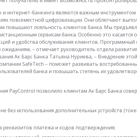
 счет получателя) и имеет возможность проконтролиров
 и интернет-банкинга являются важным инструментом
виях повсеместной цифровизации. Они облегчают выпо
ым повышают лояльность клиентов банка. Мы предъяв
дистанционным сервисам банка. Особенно это касается 
кций и удобства обслуживания клиентов. Программный 
 ожиданиям, – отмечает руководитель отдела развити
вания Ак Барс Банка Татьяна Нуриева, – Внедрение это
компании SafeTech – поможет развивать востребованны
ользователей банка и повышать степень их удовлетво
ия PayControl позволило клиентам Ак Барс Банка сов
не без использования дополнительных устройств (токе
а реквизитов платежа и кодов подтверждения;