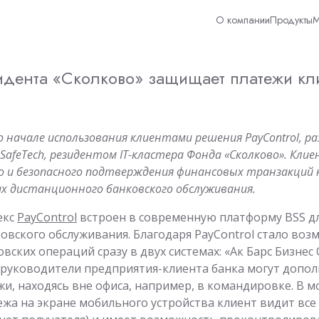
О компании
Продукты
М
идента «Сколково» защищает платежи кл
 о начале использования клиентами решения PayControl, 
SafeTech, резидентом IT-кластера Фонда «Сколково». Кли
о и безопасного подтверждения финансовых транзакций 
х дистанционного банковского обслуживания.
екс
PayControl
встроен в современную платформу BSS дл
овского обслуживания. Благодаря PayControl стало во
ских операций сразу в двух системах: «Ак Барс Бизнес 
руководители предприятия-клиента банка могут допо
и, находясь вне офиса, например, в командировке. В 
жа на экране мобильного устройства клиент видит все