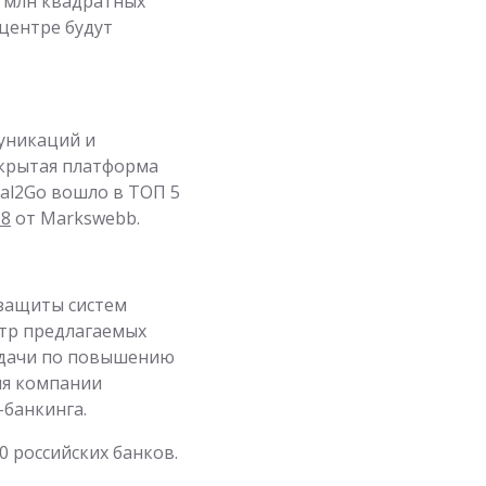
2 млн квадратных
центре будут
уникаций и
ткрытая платформа
tal2Go вошло в ТОП 5
18
от Markswebb.
 защиты систем
тр предлагаемых
адачи по повышению
ия компании
банкинга.
 российских банков.