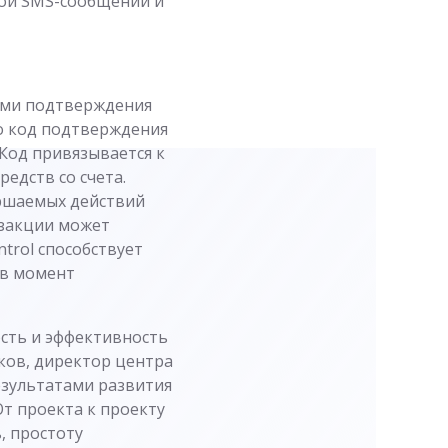
кой SMS-сообщений и
ами подтверждения
то код подтверждения
Код привязывается к
едств со счета.
ершаемых действий
нзакции может
trol способствует
 в момент
ость и эффективность
ков, директор центра
езультатами развития
т проекта к проекту
, простоту