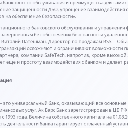
ы банковского обслуживания и преимущества для самих 
ение защищенности ДБО, упрощение взаимодействия с
в на обеспечение безопасности».
станционного банковского обслуживания и управления
 завершенным без обеспечения безопасности удаленно
т Виталий Патешман, Директор по продажам BSS. – Обы
транзакций осложняют и ограничивают возможности п
артнера, компании SafeTech, напротив, кроме высоко
ет еще и простоту взаимодействия с банком и делает р
мация
 это универсальный банк, оказывающий все основные
нансовых услуг. Ак Барс Банк зарегистрирован в ЦБ РФ
с 1993 года. Величина собственного капитала на 01.08.2
сть деятельности банка гарантирует оплаченный устав