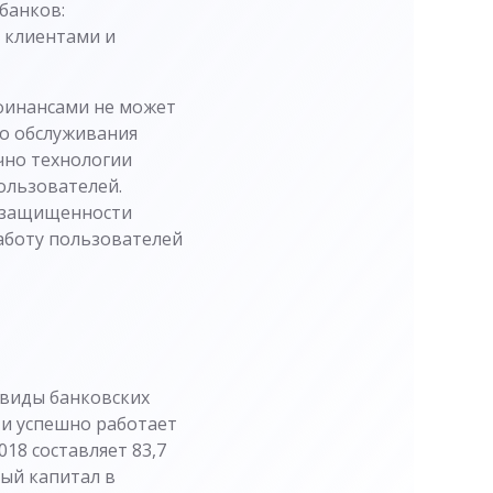
банков:
 клиентами и
 финансами не может
го обслуживания
чно технологии
ользователей.
й защищенности
аботу пользователей
 виды банковских
 и успешно работает
018 составляет 83,7
ный капитал в