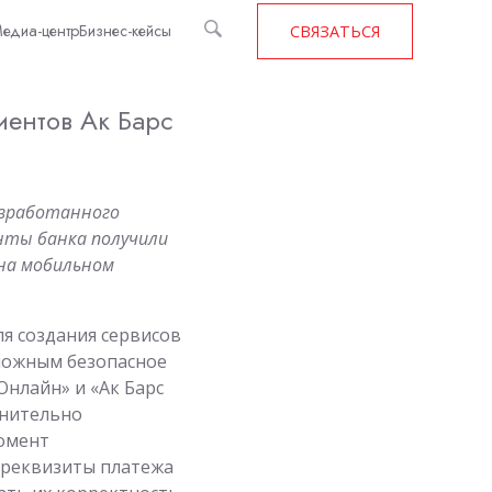
едиа-центр
Бизнес-кейсы
СВЯЗАТЬСЯ
иентов Ак Барс
разработанного
енты банка получили
на мобильном
я создания сервисов
зможным безопасное
Онлайн» и «Ак Барс
лнительно
момент
 реквизиты платежа