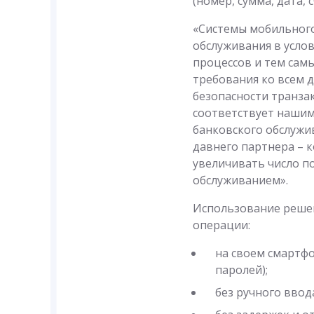
(номер, сумма, дата,
«Системы мобильного
обслуживания в усло
процессов и тем сам
требования ко всем 
безопасности транза
соответствует нашим
банковского обслужи
давнего партнера – 
увеличивать число п
обслуживанием».
Использование решен
операции:
на своем смартфо
паролей);
без ручного ввод