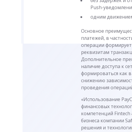
без задержек и 
Push-уведомлени
одним движением
Основное преимущест
платежей, в частнос
операции формируетс
реквизитам транзакци
Дополнительное преи
наличие доступа к с
формироваться как в 
снижению зависимост
проведения операций
«Использование PayC
финансовых технолог
компетенций Fintech 
бизнеса компании Sa
решения и технологи