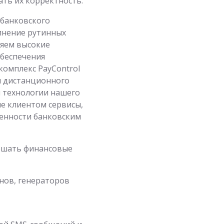
ать их корректность.
 банковского
лнение рутинных
ляем высокие
обеспечения
комплекс PayControl
я дистанционного
й технологии нашего
е клиентом сервисы,
ренности банковским
ершать финансовые
нов, генераторов