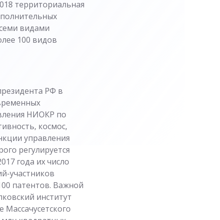
1.2018 территориальная
дополнительных
всеми видами
олее 100 видов
президента РФ в
овременных
твления НИОКР по
ивность, космос,
нкции управления
рого регулируется
17 года их число
ий-участников
1100 патентов. Важной
лковский институт
е Массачусетского