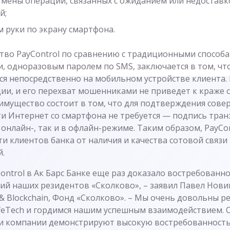
отмены операций, связанных с ожиданием или недостав
й;
 руки по экрану смартфона.
во PayControl по сравнению с традиционными способ
ти, одноразовым паролем по SMS, заключается в том, ч
я непосредственно на мобильном устройстве клиента. 
и, и его перехват мошенниками не приведет к краже ср
мущество состоит в том, что для подтверждения сов
ети Интернет со смартфона не требуется — подпись тра
онлайн-, так и в офлайн-режиме. Таким образом, PayCon
и клиентов банка от наличия и качества сотовой связи
.
ontrol в Ак Барс Банке еще раз доказало востребованн
ий наших резидентов «Сколково», – заявил Павел Нови
& Blockchain, Фонд «Сколково». – Мы очень довольны р
feTech и гордимся нашим успешным взаимодействием. О
и компании демонстрируют высокую востребованность