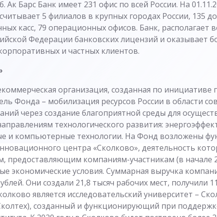
б. Ак Барс Банк имеет 231 офис по всей России. На 01.1
асчитывает 5 филиалов в крупных городах России, 135 
ных касс, 79 операционных офисов. Банк, располагает 
ийской Федерации банковских лицензий и оказывает б
 корпоративных и частных клиентов.
»
екоммерческая организация, созданная по инициативе 
Цель Фонда – мобилизация ресурсов России в области с
аний через создание благоприятной среды для осущес
аправлениям технологического развития: энергоэффект
е и компьютерные технологии. На Фонд возложены фу
нновационного центра «Сколково», деятельность кото
, предоставляющим компаниям-участникам (в начале 20
бые экономические условия. Суммарная выручка компан
рублей. Они создали 21,8 тысяч рабочих мест, получили 
колково является исследовательский университет – Ско
(Сколтех), созданный и функционирующий при поддержк