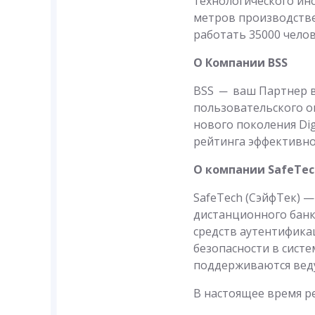
технологического инс
метров производстве
работать 35000 челов
О Компании BSS
BSS ─ ваш Партнер в
пользовательского о
нового поколения Dig
рейтинга эффективн
О компании SafeTec
SafeTech (СэйфТек) 
дистанционного банк
средств аутентифика
безопасности в систе
поддерживаются веду
В настоящее время р