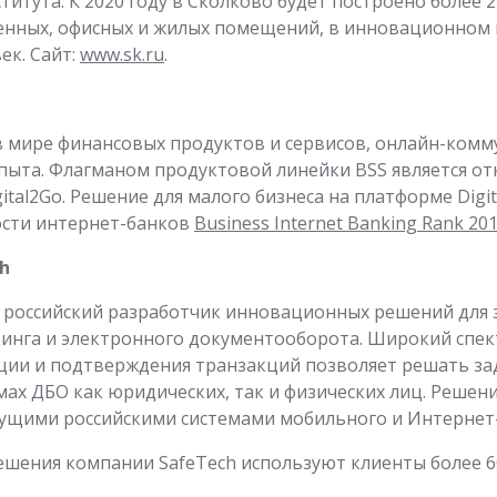
титута. К 2020 году в Сколково будет построено более 
нных, офисных и жилых помещений, в инновационном 
ек. Сайт:
www.sk.ru
.
 мире финансовых продуктов и сервисов, онлайн-комм
пыта. Флагманом продуктовой линейки BSS является о
ital2Go. Решение для малого бизнеса на платформе Digi
ости интернет-банков
Business Internet Banking Rank 20
h
— российский разработчик инновационных решений для
инга и электронного документооборота. Широкий спек
ции и подтверждения транзакций позволяет решать з
мах ДБО как юридических, так и физических лиц. Решен
щими российскими системами мобильного и Интернет-
ешения компании SafeTech используют клиенты более 60