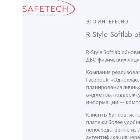
ЭТО ИНТЕРЕСНО
R-Style Softla
R-Style Softlab обно
ДБО физических лиц
»
Компания реализовал
Facebook, «Одноклас
планирования личных
виджетов; поддержку
информации — компан
Клиенты банков, испо
платежи более удобн
непосредственно из Л
аутентификация через