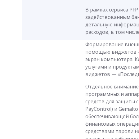
В рамках сервиса PF
задействованным бан
детальную информаци
расходов, в том числ
Формирование внешне
помощью виджетов —
экран компьютера. Кл
услугами и продукта
виджетов — «Последн
Отдельное внимание 
программных и аппа
средств для защиты 
PayControl) и Gemalt
обеспечивающей боле
финансовых операци
средствами пароли н
результате дублиров