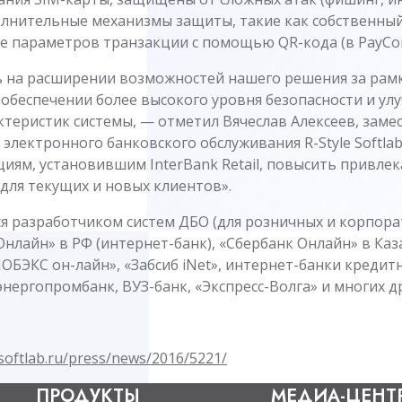
олнительные механизмы защиты, такие как собственный 
е параметров транзакции с помощью QR-кода (в PayCont
 на расширении возможностей нашего решения за рам
 обеспечении более высокого уровня безопасности и у
ктеристик системы, — отметил Вячеслав Алексеев, заме
электронного банковского обслуживания R-Style Softla
иям, установившим InterBank Retail, повысить привле
для текущих и новых клиентов».
ется разработчиком систем ДБО (для розничных и корпор
Онлайн» в РФ (интернет-банк), «Сбербанк Онлайн» в Каз
ОБЭКС он-лайн», «Забсиб iNet», интернет-банки креди
энергопромбанк, ВУЗ-банк, «Экспресс-Волга» и многих др
softlab.ru/press/news/2016/5221/
ПРОДУКТЫ
МЕДИА-ЦЕНТ