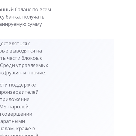
анный баланс по всем
у банка, получать
ланируемую сумму
ествляться с
рые выводятся на
ть части блоков с
. Среди управляемых
«Друзья» и прочие.
ости поддержке
производителей
(приложение
SMS-паролей,
и совершении
паратными
налам, краже в
 инфицированный