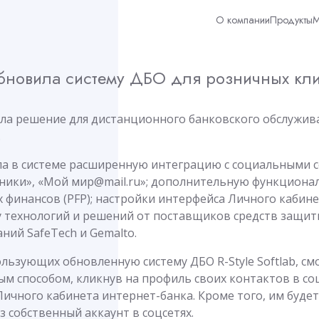
О компании
Продукты
М
b обновила систему ДБО для розничных кл
вила решение для дистанционного банковского обслужив
.
а в системе расширенную интеграцию с социальными с
сники», «Мой мир@mail.ru»; дополнительную функционал
 финансов (PFP); настройки интерфейса Личного кабин
 технологий и решений от поставщиков средств защи
ий SafeTech и Gemalto.
льзующих обновленную систему ДБО R-Style Softlab, с
ым способом, кликнув на профиль своих контактов в со
ичного кабинета интернет-банка. Кроме того, им будет
 собственный аккаунт в соцсетях.