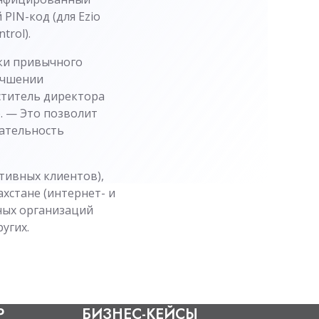
PIN-код (для Ezio
rol).
ки привычного
лучшении
ститель директора
b. — Это позволит
кательность
ативных клиентов),
ахстане (интернет- и
тных организаций
угих.
Р
БИЗНЕС-КЕЙСЫ