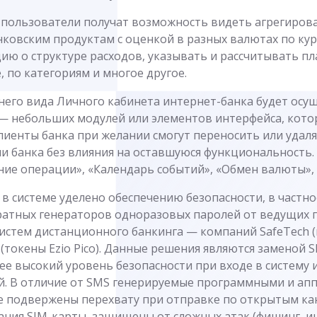
P пользователи получат возможность видеть агрегиров
ковским продуктам с оценкой в разных валютах по курс
ю о структуре расходов, указывать и рассчитывать п
е, по категориям и многое другое.
го вида Личного кабинета интернет-банка будет осущ
 небольших модулей или элементов интерфейса, кото
иенты банка при желании смогут переносить или удаля
ми банка без влияния на оставшуюся функциональность
ие операции», «Календарь событий», «Обмен валюты», 
в системе уделено обеспечению безопасности, в частн
ратных генераторов одноразовых паролей от ведущих 
систем дистанционного банкинга — компаний SafeTech 
o (токены Ezio Pico). Данные решения являются заменой 
е высокий уровень безопасности при входе в систему 
й. В отличие от SMS генерируемые программными и ап
е подвержены перехвату при отправке по открытым ка
ания SIM-карты, защищены от сложных атак (фишинг,