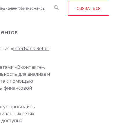
едиа-центр
Бизнес-кейсы
СВЯЗАТЬСЯ
иентов
ания «
InterBank Retail:
етями «Вконтакте»,
ьность для анализа и
ета с помощью
ты финансовой
могут проводить
циальных сетях
 доступна