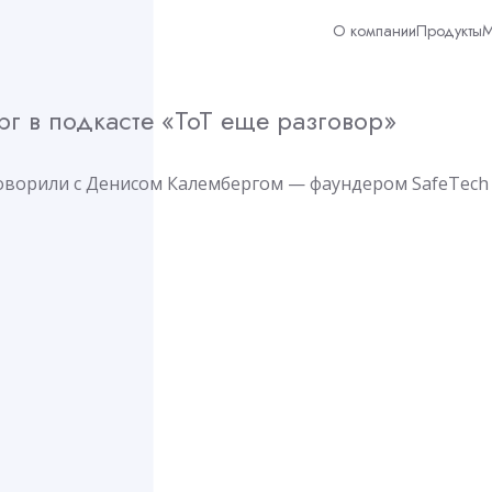
О компании
Продукты
М
г в подкасте «ТоТ еще разговор»
оворили с Денисом Калембергом — фаундером SafeTech 