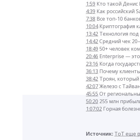
1:59
Кто такой Денис 
4:39
Как российский S
7:38
Все топ-10 банко
10:04
Криптография ка
13:42
Технология под 
14:42
Средний чек 20–
18:49
50+ человек ком
20:46
Enterprise — эт
23:16
Когда государст
36:13
Почему клиент
38:42
Троян, который у
42:07
Железо с Тайван
45:55
От региональны
50:20
255 млн прибыл
1:07:02
Горная болезнь
Источник:
ТоТ еще 