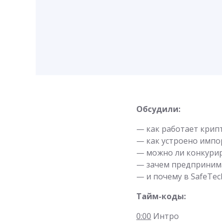
Обсудили:
— как работает крип
— как устроено импо
— можно ли конкурир
— зачем предприним
— и почему в SafeTec
Тайм-коды:
0:00
Интро