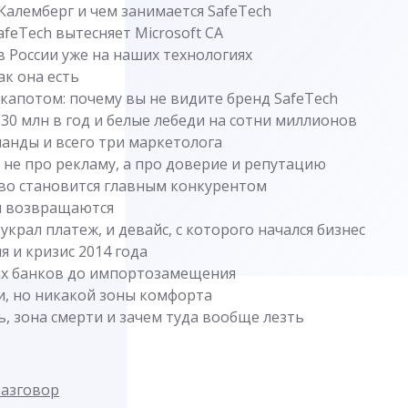
Калемберг и чем занимается SafeTech
afeTech вытесняет Microsoft CA
в России уже на наших технологиях
к она есть
капотом: почему вы не видите бренд SafeTech
30 млн в год и белые лебеди на сотни миллионов
анды и всего три маркетолога
о не про рекламу, а про доверие и репутацию
во становится главным конкурентом
ы возвращаются
крал платеж, и девайс, с которого начался бизнес
я и кризис 2014 года
х банков до импортозамещения
и, но никакой зоны комфорта
, зона смерти и зачем туда вообще лезть
разговор