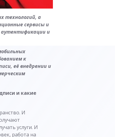
ых технологий, а
нционные сервисы и
й аутентификации и
мобильных
бованием к
иси, её внедрении и
мерческим
дписи и какие
ранство. И
получают
учать услуги. И
век, работа на