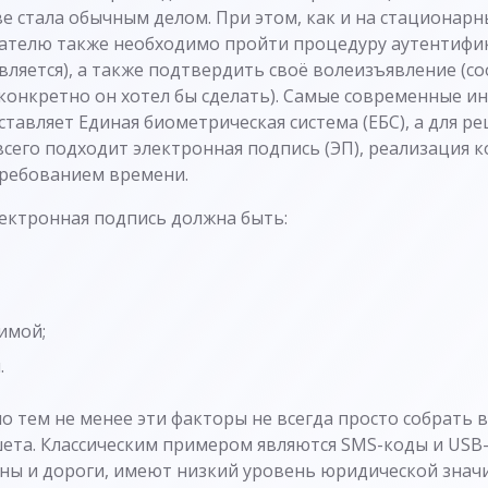
е стала обычным делом. При этом, как и на стационар
телю также необходимо пройти процедуру аутентифик
является), а также подтвердить своё волеизъявление (с
 конкретно он хотел бы сделать). Самые современные 
тавляет Единая биометрическая система (ЕБС), а для р
всего подходит электронная подпись (ЭП), реализация 
требованием времени.
лектронная подпись должна быть:
имой;
.
о тем не менее эти факторы не всегда просто собрать 
ета. Классическим примером являются SMS-коды и USB
ны и дороги, имеют низкий уровень юридической значи