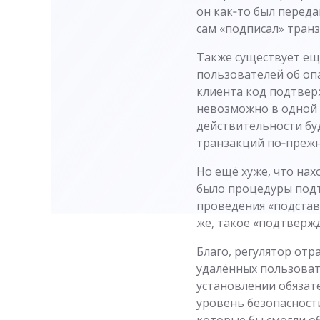
он как‑то был переда
сам «подписал» тран
Также существует ещ
пользователей об оп
клиента код подтвер
невозможно в одной 
действительности бу
транзакций по‑прежн
Но ещё хуже, что нах
было процедуры подт
проведения «подставл
же, такое «подтверж
Благо, регулятор отр
удалённых пользовате
установлении обязат
уровень безопасност
которые бы смогли о