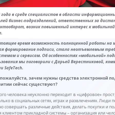
9 года в среде специалистов в области информационн
ей бизнес-подразделений, ответственных за диста
нтооборот, возник повышенный интерес к мобильно
е.
астоящее время возможность полноценной работы на 
ая формирование подписи, стала неотъемлемым тре
емам и сервисам. Об особенностях «мобильной» подп
ьзования мы поговорили с Дарьей Верестниковой, ком
 SafeTech.
 пожалуйста, зачем нужны средства электронной по
витии сейчас существуют?
ого человека неуклонно переходит в «цифровое» прост
олько в социальных сетях, играх и развлечениях. Люди 
о совершать различные действия, делать покупки и пол
я клиентом прикладной системы – организация или чело