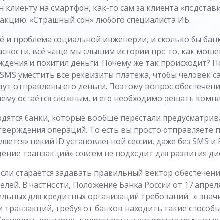
н клиенту на смартфон, как‑то сам за клиента «подстави
закцию. «Страшный сон» любого специалиста ИБ.
ё и проблема социальной инженерии, и сколько бы бан
асности, всё чаще мы слышим истории про то, как моше
ждения и похитил деньги. Почему же так происходит? П
SMS уместить все реквизиты платежа, чтобы человек са
дут отправлены его деньги. Поэтому вопрос обеспечени
ему остаётся сложным, и его необходимо решать компл
одятся банки, которые вообще перестали предусматрив
верждения операций. То есть вы просто отправляете пл
яется» некий ID установленной сессии, даже без SMS и
дение транзакций» совсем не подходит для развития ди
асли старается задавать правильный вектор обеспечени
лей. В частности, Положение Банка России от 17 апреля 
ельных для кредитных организаций требований…» зна
и транзакций, требуя от банков находить такие способ
беспечить контроль целостности и авторства подписыв