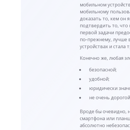
мобильном устройств
мобильному пользова
доказать то, кем он 
подтвердить то, что
первой задачи предос
по‑прежнему, лучше 
устройствах и стала 
Конечно же, любая э
безопасной;
удобной;
юридически знач
не очень дорогой
Вроде бы очевидно, н
смартфона или планш
абсолютно небезопас