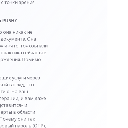
 с точки зрения
и PUSH?
о она никак не
 документа. Она
о» и «что‑то» совпали
 практика сейчас всё
ерждения. Помимо
ющих услуги через
вый взгляд, это
огию. На ваш
ерации, и вам даже
дставится» и
перты в области
Почему они так
зовый пароль (ОТР),