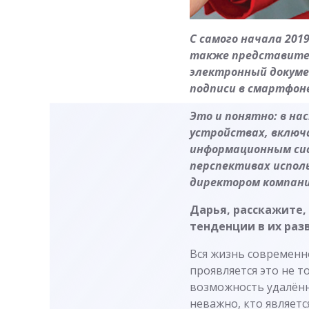
С самого начала 201
также представител
электронный докуме
подписи в смартфон
Это и понятно: в н
устройствах, включ
информационным сист
перспективах испол
директором компании
Дарья, расскажите,
тенденции в их раз
Вся жизнь современн
проявляется это не т
возможность удалённ
неважно, кто являетс