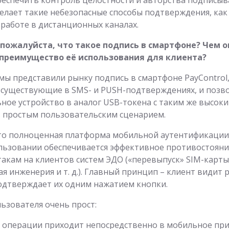
елает такие небезопасные способы подтверждения, как 
аботе в дистанционных каналах.
 пожалуйста, что такое подпись в смартфоне? Чем о
 преимущество её использования для клиента?
 мы представили рынку подпись в смартфоне PayControl
, существующие в SMS- и PUSH-подтверждениях, и поз
ное устройство в аналог USB-токена с таким же высок
ь простым пользовательским сценарием.
 это полноценная платформа мобильной аутентификации
ользовании обеспечивается эффективное противостояни
акам на клиентов систем ЭДО («перевыпуск» SIM-карты
я инженерия и т. д.). Главный принцип – клиент видит
одтверждает их одним нажатием кнопки.
ьзователя очень прост:
 операции приходит непосредственно в мобильное при