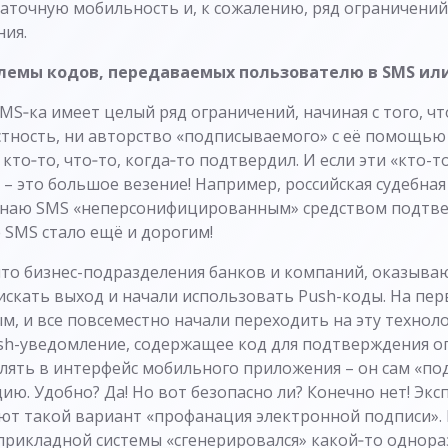
аточную мобильность и, к сожалению, ряд ограничений
ния.
блемы кодов, передаваемых пользователю в SMS ил
MS‑ка имеет целый ряд ограничений, начиная с того, чт
стность, ни авторство «подписываемого» с её помощью
кто‑то, что‑то, когда‑то подтвердил. И если эти «кто-т
– это большое везение! Например, российская судебная
изнаю SMS «неперсонифицированным» средством подтв
 SMS стало ещё и дорогим!
что бизнес-подразделения банков и компаний, оказыва
и искать выход и начали использовать Push-коды. На пер
м, и все повсеместно начали переходить на эту технол
h-уведомление, содержащее код для подтверждения оп
лять в интерфейс мобильного приложения – он сам «по
ю. Удобно? Да! Но вот безопасно ли? Конечно нет! Экс
ют такой вариант «профанация электронной подписи». 
 прикладной системы «сгенерировался» какой‑то однора