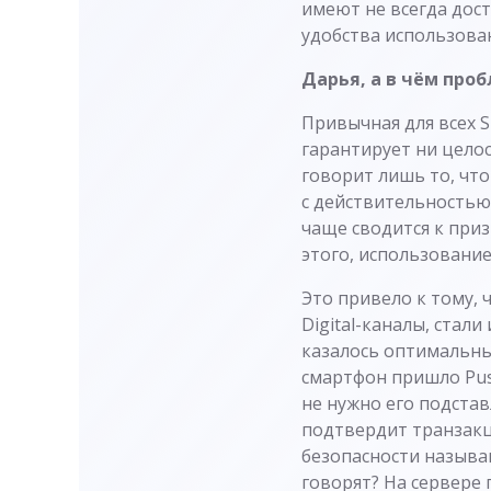
имеют не всегда дост
удобства использова
Дарья, а в чём про
Привычная для всех S
гарантирует ни цело
говорит лишь то, что 
с действительностью 
чаще сводится к пр
этого, использование
Это привело к тому, 
Digital-каналы, стал
казалось оптимальны
смартфон пришло Pus
не нужно его подстав
подтвердит транзакци
безопасности называ
говорят? На сервере