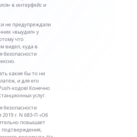
лся» в интерфейс и
ки не предупреждали
нник «выудил» у
отому что
м видел, куда в
я безопасности
ексно.
ать какие бы то ни
атёж, и для его
 Push-кодов! Конечно
станционных услуг.
я безопасности
2019 г. N 683‑П «Об
чительно повышает
ы подтверждения,
аемого документа. На